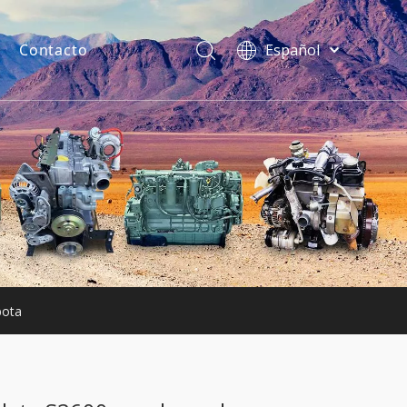
Contacto
Español
فارسی
Bahasa
indonesia
uentes
Türk dili
ไทย
Italiano
Deutsch
Português
Pусский
Français
bota
English