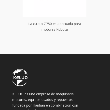
ada para
La culata Z750 es adecuada para
La culata
motores Kubota
KELUO es una empresa de maquinaria,
motores, equipos usados ​​y repuestos
fundada por Hanhan en combinación con