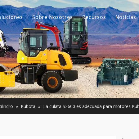
oluciones
Sobre Nosotros
Recursos
Noticias
Nuestra historia
Guías
ara excavadoras
Nuestra ventaja
Preguntas más frec
e construcción pequeña
Vídeos
Usada
ilindro
»
Kubota
»
La culata S2600 es adecuada para motores Ku