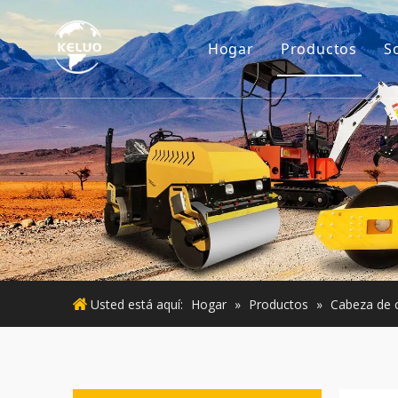
Hogar
Productos
S
Motor
Accesorios p
Maquinaria d
Motor usado
Maquinaria 
Usted está aquí:
Hogar
»
Productos
»
Cabeza de c