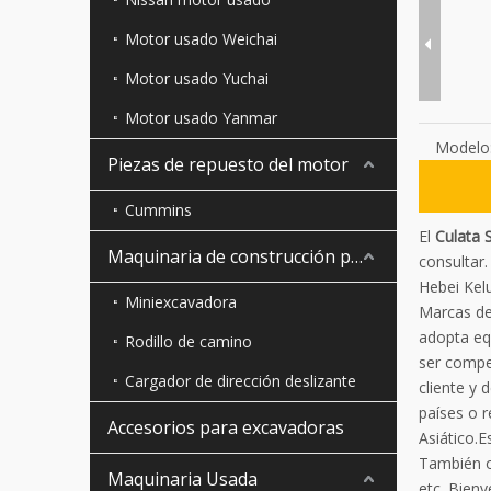
Motor usado Weichai
Motor usado Yuchai
Motor usado Yanmar
Modelo
Piezas de repuesto del motor
Cummins
El
Culata 
Maquinaria de construcción pequeña
consultar.
Hebei Kel
Miniexcavadora
Marcas de 
adopta eq
Rodillo de camino
ser compe
Cargador de dirección deslizante
cliente y 
países o 
Accesorios para excavadoras
Asiático.
También o
Maquinaria Usada
etc. Bienv