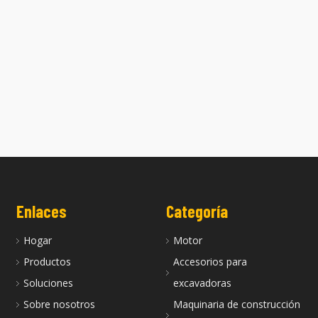
 Z602 es adecuada para el
La culata Z500--600 es adecuada pa
motor Kubota
motores Kubota
Enlaces
Categoría
Hogar
Motor
Productos
Accesorios para
Soluciones
excavadoras
Sobre nosotros
Maquinaria de construcción