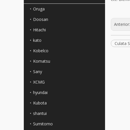
Oruga
Doosan
Anterior
Hitachi
kato
Culata 
Kobelco
Komatsu
Sany
XCMG
hyundai
Kubota
shantui
Sumitomo