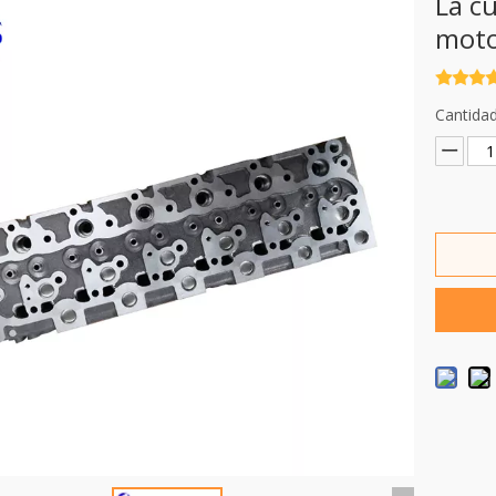
La c
moto
Cantidad