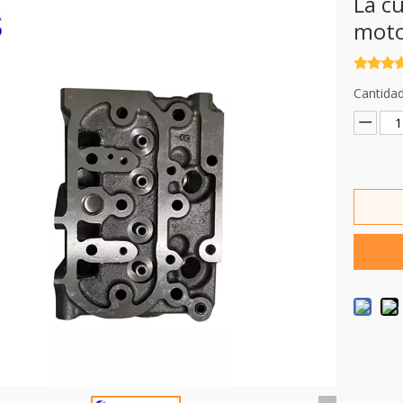
La c
moto
Cantidad