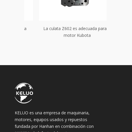
ada para
La culata Z602 es adecuada para el
La culata 
motor Kubota
KELUO es una empresa de maquinaria,
motores, equipos usados ​​y repuestos
fundada por Hanhan en combinación con