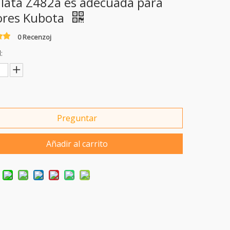
ulata Z482a es adecuada para
res Kubota
0 Recenzoj
:
Preguntar
Añadir al carrito