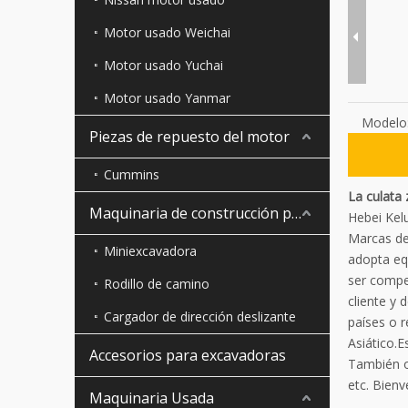
Motor usado Weichai
Motor usado Yuchai
Motor usado Yanmar
Modelo
Piezas de repuesto del motor
Cummins
La culata
Maquinaria de construcción pequeña
Hebei Kel
Marcas de 
Miniexcavadora
adopta eq
ser compe
Rodillo de camino
cliente y 
Cargador de dirección deslizante
países o 
Asiático.
Accesorios para excavadoras
También o
etc. Bienv
Maquinaria Usada