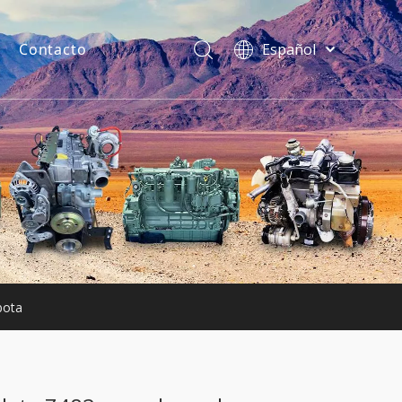
Contacto
Español
فارسی
Bahasa
indonesia
uentes
Türk dili
ไทย
Italiano
Deutsch
Português
Pусский
Français
bota
English