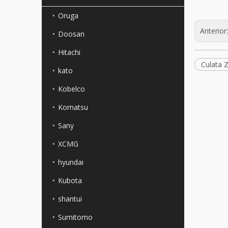
Oruga
Anterior
Doosan
Hitachi
Culata 
kato
Kobelco
Komatsu
Sany
XCMG
hyundai
Kubota
shantui
Sumitomo