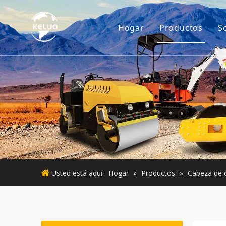
Hogar
Productos
S
Motor
Accesorios p
Maquinaria d
Motor usado
Maquinaria 
Usted está aquí:
Hogar
»
Productos
»
Cabeza de c