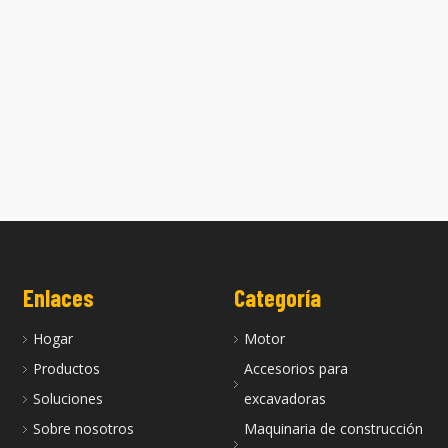
Z500--600 es adecuada para
La culata Z482e es adecuada para
motores Kubota
motores Kubota
Enlaces
Categoría
Hogar
Motor
Productos
Accesorios para
Soluciones
excavadoras
Sobre nosotros
Maquinaria de construcción