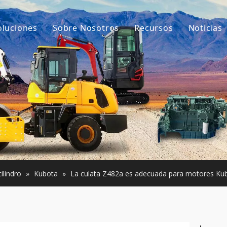
oluciones
Sobre Nosotros
Recursos
Noticias
Nuestra historia
Guías
ara excavadoras
Nuestra ventaja
Preguntas más frec
e construcción pequeña
Vídeos
Usada
ilindro
»
Kubota
»
La culata Z482a es adecuada para motores Ku