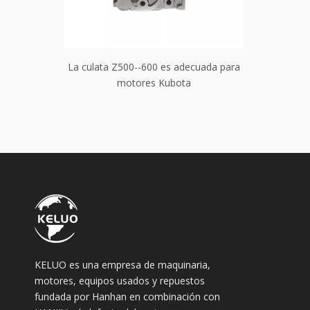
a para el
La culata Z500--600 es adecuada para
La culat
motores Kubota
KELUO es una empresa de maquinaria,
motores, equipos usados ​​y repuestos
fundada por Hanhan en combinación con