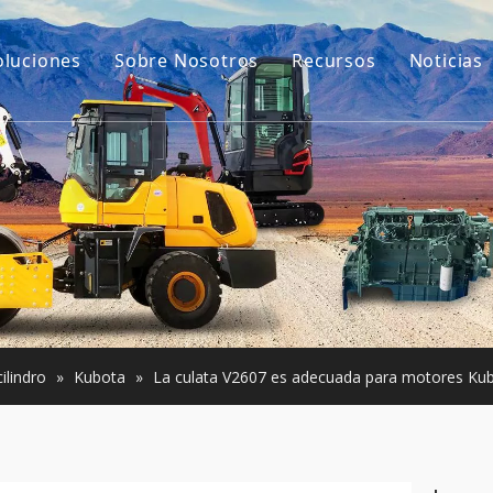
oluciones
Sobre Nosotros
Recursos
Noticias
Nuestra historia
Guías
ara excavadoras
Nuestra ventaja
Preguntas más frec
e construcción pequeña
Vídeos
Usada
ilindro
»
Kubota
»
La culata V2607 es adecuada para motores Ku