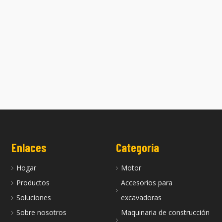
a Z482e es adecuada para
La culata Z482a es adecuada para
motores Kubota
motores Kubota
Enlaces
Categoría
Hogar
Motor
Productos
Accesorios para
Soluciones
excavadoras
Sobre nosotros
Maquinaria de construcción