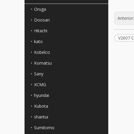
Oruga
Anterior
Doosan
Hitachi
V2607 C
kato
Kobelco
Komatsu
Sany
XCMG
hyundai
Kubota
shantui
Sumitomo