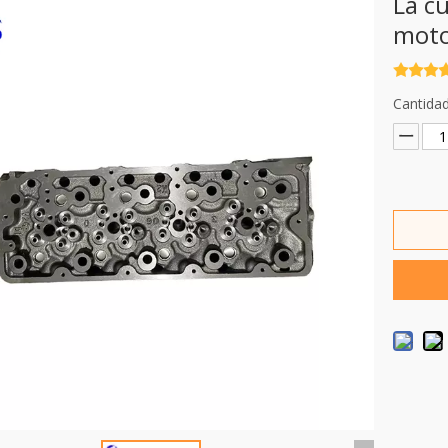
La c
moto
Cantidad