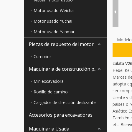
Motor usado Weichai
Motor usado Yuchai
Motor usado Yanmar
Modelo
Piezas de repuesto del motor
Cummins
culata V2
Maquinaria de construcción pequeña
Hebei Kel
Marcas de 
Miniexcavadora
adopta eq
ser compe
Rodillo de camino
cliente y 
Cargador de dirección deslizante
países o 
Asiático.
Accesorios para excavadoras
También o
etc. Bienv
Maquinaria Usada