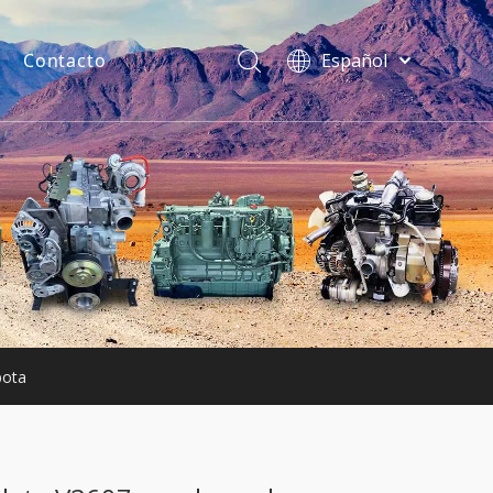
Contacto
Español
فارسی
Bahasa
indonesia
uentes
Türk dili
ไทย
Italiano
Deutsch
Português
Pусский
Français
bota
English