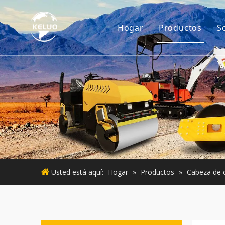
Hogar
Productos
S
Motor
Accesorios p
Maquinaria d
Motor usado
Maquinaria 
Usted está aquí:
Hogar
»
Productos
»
Cabeza de c