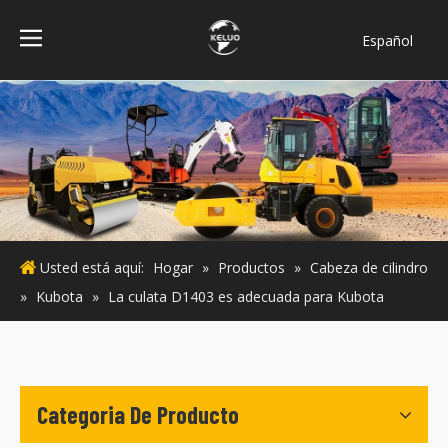
Español
فارسی
Bahasa
indonesia
Türk dili
ไทย
Italiano
Deutsch
Usted está aquí:
Hogar
»
Productos
»
Cabeza de cilindro
Português
»
Kubota
»
La culata D1403 es adecuada para Kubota
Pусский
Français
English
Categoria De Producto