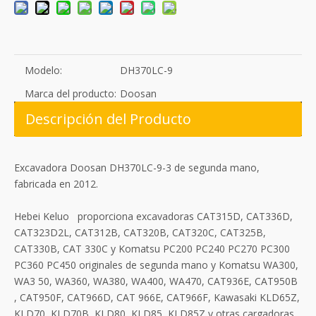
Modelo:
DH370LC-9
Marca del producto:
Doosan
Descripción del Producto
Excavadora Doosan DH370LC-9-3 de segunda mano,
fabricada en 2012.
Hebei Keluo proporciona excavadoras CAT315D, CAT336D,
CAT323D2L, CAT312B, CAT320B, CAT320C, CAT325B,
CAT330B, CAT 330C y Komatsu PC200 PC240 PC270 PC300
PC360 PC450 originales de segunda mano y Komatsu WA300,
WA3 50, WA360, WA380, WA400, WA470, CAT936E, CAT950B
, CAT950F, CAT966D, CAT 966E, CAT966F, Kawasaki KLD65Z,
KLD70, KLD70B, KLD80, KLD85, KLD85Z y otras cargadoras,