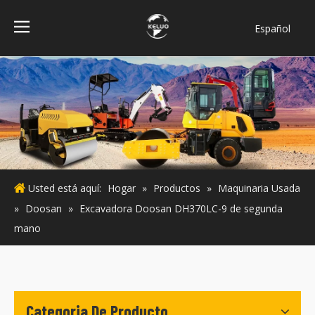
Español
فارسی
Bahasa
indonesia
Türk dili
ไทย
Italiano
Deutsch
Usted está aquí:
Hogar
»
Productos
»
Maquinaria Usada
Português
»
Doosan
»
Excavadora Doosan DH370LC-9 de segunda
Pусский
mano
Français
English
Categoria De Producto