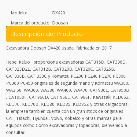
Modelo:
DX420
Marca del producto:
Doosan
Descripción del Producto
Excavadora Doosan DX420 usada, fabricada en 2017.
Hebei Keluo proporciona excavadoras CAT315D, CAT336D,
CAT323D2L, CAT312B, CAT320B, CAT320C, CAT325B,
CAT330B, CAT 330C y Komatsu PC200 PC240 PC270 PC300
PC360 PC450 originales de segunda mano y Komatsu WA300,
WA3 50, WA360, WA380, WA400, WA470, CAT936E, CAT950B
, CAT950F, CAT966D, CAT 966E, CAT966F, Kawasaki KLD65Z,
KLD70, KLD70B, KLD80, KLD85, KLD85Z y otras cargadoras,
la empresa también cuenta con un gran stock de originales
CAT, Hitachi, Hyundai, Volvo, Kobelco y otras marcas para
equipos como Como excavadoras y topadoras, bienvenido a
consultar.