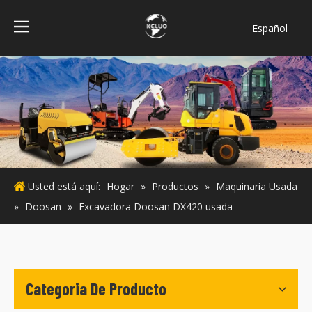
Español
فارسی
Bahasa
indonesia
Türk dili
ไทย
Italiano
Deutsch
Usted está aquí:
Hogar
»
Productos
»
Maquinaria Usada
Português
»
Doosan
»
Excavadora Doosan DX420 usada
Pусский
Français
English
Categoria De Producto