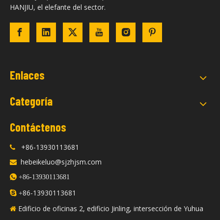
HANJIU, el elefante del sector.
Enlaces
Categoría
Contáctenos
+86-13930113681

hebeikeluo@sjzhjsm.com


+86-13930113681
86-13930113681

+
Edificio de oficinas 2, edificio Jinling, intersección de Yuhua
