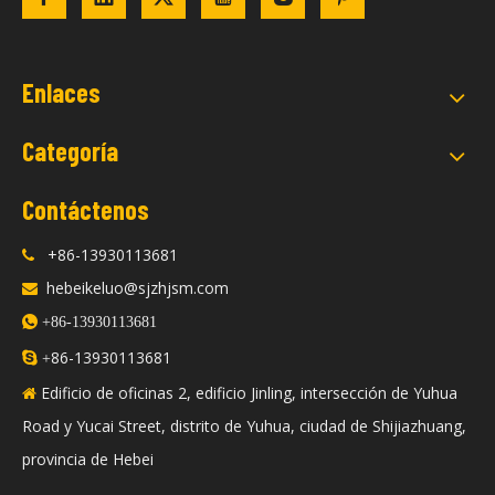
Enlaces
Categoría
Contáctenos
+86-13930113681

hebeikeluo@sjzhjsm.com


+86-13930113681
86-13930113681

+
Edificio de oficinas 2, edificio Jinling, intersección de Yuhua

Road y Yucai Street, distrito de Yuhua, ciudad de Shijiazhuang,
provincia de Hebei