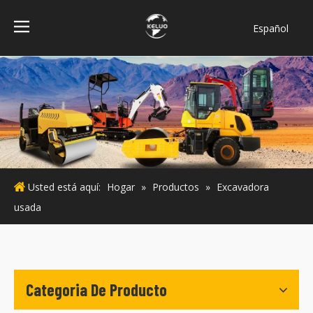
Español
فارسی
Bahasa
indonesia
Türk dili
ไทย
Italiano
Deutsch
Usted está aquí:
Hogar
»
Productos
»
Excavadora
Português
usada
Pусский
Français
English
Categoria De Producto