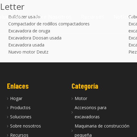
Letter
oluciones
Sobre Nosotros
Recursos
Noticias
Bulldozer usado
Cabe
Compactador de rodillos compactadores
Exca
Nuestra historia
Guías
Excavadora de oruga
exc
Excavadora Doosan usada
Exca
ara excavadoras
Nuestra ventaja
Preguntas más frec
Excavadora usada
Exc
Nuevo motor Deutz
Pie
e construcción pequeña
Vídeos
Enlaces
Categoría
Usada
Hogar
Motor
Productos
Accesorios para
Soluciones
excavadoras
Sobre nosotros
Maquinaria de construcción
Recursos
pequeña