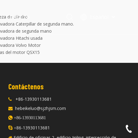
Contacto
Español
za de cilindro
vadora Caterpillar de segunda mano.
فارسی
avadora de segunda mano
Bahasa
vadora Hitachi usada
indonesia
uentes
avadora Volvo Motor
Türk dili
zas del motor QSX15
ไทย
Italiano
Deutsch
Contáctenos
Português
Pусский
+86-13930113681

Français
hebeikeluo@sjzhjsm.com

English

+86-13930113681
86-13930113681

+
Edificio de oficinas 2, edificio Jinling, intersección de
