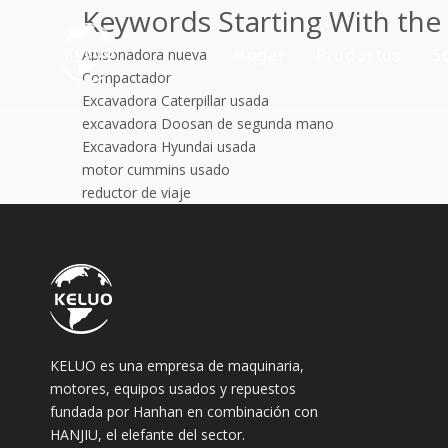
Keywords Starting With the 
Hogar
Productos
S
Apisonadora nueva
Compactador
Motor
Excavadora Caterpillar usada
excavadora Doosan de segunda mano
Accesorios p
Excavadora Hyundai usada
motor cummins usado
Maquinaria d
reductor de viaje
Motor usado
Maquinaria 
KELUO es una empresa de maquinaria,
motores, equipos usados ​​y repuestos
fundada por Hanhan en combinación con
HANJIU, el elefante del sector.