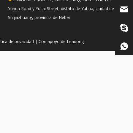
Yuhua Road y Yucai Street, distrito de Yuhua, ciudad de
Shijiazhuang, provincia de Hebei
ítica de privacidad
| Con apoyo de
Leadong