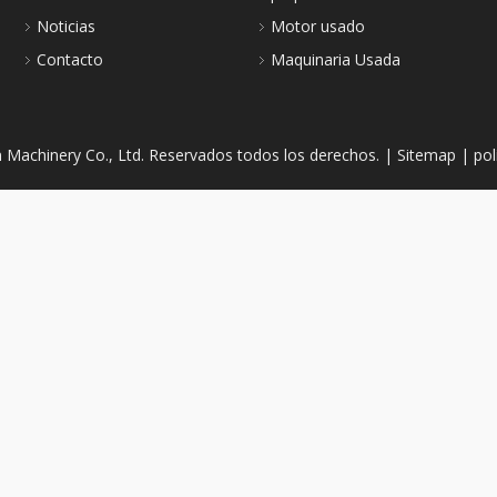
Noticias
Motor usado
Contacto
Maquinaria Usada
n Machinery Co., Ltd. Reservados todos los derechos. |
Sitemap
|
pol