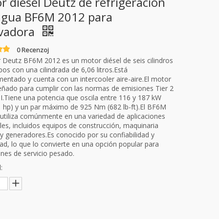
r diesel Deutz de refrigeración
agua BF6M 2012 para
vadora
0 Recenzoj
 Deutz BF6M 2012 es un motor diésel de seis cilindros
pos con una cilindrada de 6,06 litros.Está
mentado y cuenta con un intercooler aire-aire.El motor
eñado para cumplir con las normas de emisiones Tier 2
II.Tiene una potencia que oscila entre 116 y 187 kW
 hp) y un par máximo de 925 Nm (682 lb-ft).El BF6M
utiliza comúnmente en una variedad de aplicaciones
ales, incluidos equipos de construcción, maquinaria
 y generadores.Es conocido por su confiabilidad y
dad, lo que lo convierte en una opción popular para
ones de servicio pesado.
: