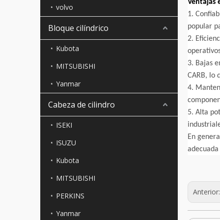
Ventajas 
volvo
1. Confiab
Bloque cilíndrico
popular pa
2. Eficien
Kubota
operativos
3. Bajas e
MITSUBISHI
CARB, lo 
Yanmar
4. Manteni
component
Cabeza de cilindro
5. Alta po
ISEKI
industrial
En genera
ISUZU
adecuada 
Kubota
MITSUBISHI
Anterior
PERKINS
Yanmar