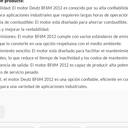
en producto:
ilidad: El motor Deutz BF6M 2012 es conocido por su alta confiabilida
ra aplicaciones industriales que requieren largas horas de operación
cia de combustible: El motor está diseñado para ahorrar combustible, 
 y mejorar la rentabilidad.
misiones: El motor BF6M 2012 cumple con varios estándares de emision
que lo convierte en una opción respetuosa con el medio ambiente.
miento sencillo: El motor está diseñado para facilitar el mantenimien
es, lo que reduce el tiempo de inactividad y los costos de mantenim
tencia de salida: El motor BF6M 2012 es capaz de producir alta potenc
es de servicio pesado.
l, el motor Deutz BF6M 2012 es una opción confiable, eficiente en c
para una variedad de aplicaciones industriales.
: