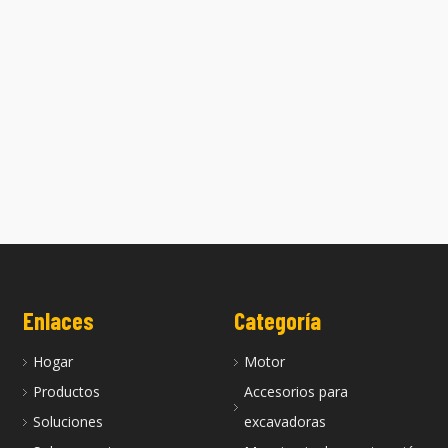
r diésel original BF6M 1013
Nuevo motor Deutz TCD 2012 L06
Deutz en stock
para excavadora
Enlaces
Categoría
Hogar
Motor
Productos
Accesorios para
Soluciones
excavadoras