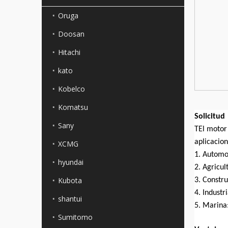
Oruga
Doosan
Hitachi
kato
Kobelco
Komatsu
Solicitud
Sany
T
El motor
aplicacion
XCMG
1. Automo
hyundai
2. Agricul
Kubota
3. Constr
4. Industr
shantui
5. Marina
Sumitomo