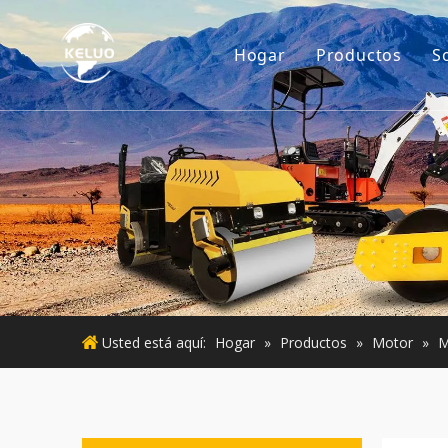
Hogar
Productos
S
Motor
Accesorios p
Maquinaria d
Motor usado
Maquinaria 
Usted está aquí:
Hogar
»
Productos
»
Motor
»
M