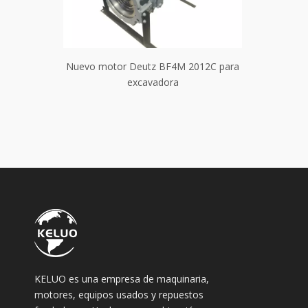
 BF4M 2012
Nuevo motor Deutz BF4M 2012C para
Nuevo moto
igón
excavadora
KELUO es una empresa de maquinaria,
motores, equipos usados ​​y repuestos