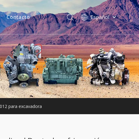
Contacto
Español
فارسی
Bahasa
indonesia
uentes
Türk dili
ไทย
Italiano
Deutsch
Português
Pусский
Français
2012 para excavadora
English