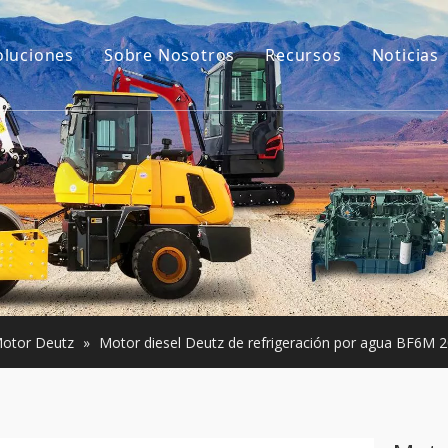
oluciones
Sobre Nosotros
Recursos
Noticias
Nuestra historia
Guías
ara excavadoras
Nuestra ventaja
Preguntas más frec
e construcción pequeña
Vídeos
Usada
otor Deutz
»
Motor diesel Deutz de refrigeración por agua BF6M 