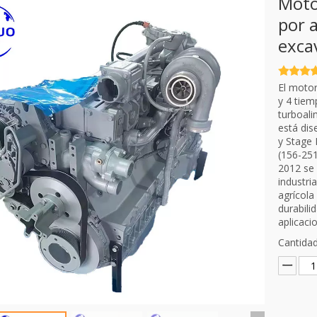
Moto
por 
exca
El motor
y 4 tiem
turboali
está dis
y Stage 
(156-251
2012 se 
industri
agrícola
durabili
aplicaci
Cantidad