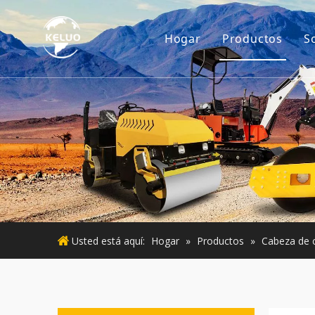
Hogar
Productos
S
Motor
Accesorios p
Maquinaria d
Motor usado
Maquinaria 
Usted está aquí:
Hogar
»
Productos
»
Cabeza de c