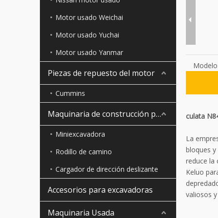
Motor usado Weichai
Motor usado Yuchai
Motor usado Yanmar
Modelo
Piezas de repuesto del motor
Cummins
Maquinaria de construcción pequeña
culata N8
Miniexcavadora
La empres
bloques y 
Rodillo de camino
reduce la
Cargador de dirección deslizante
Keluo para
depredado
Accesorios para excavadoras
valiosos 
Maquinaria Usada