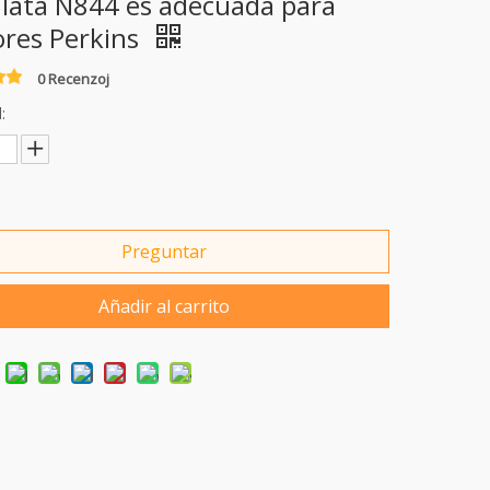
ulata N844 es adecuada para
res Perkins
0 Recenzoj
:
Preguntar
Añadir al carrito