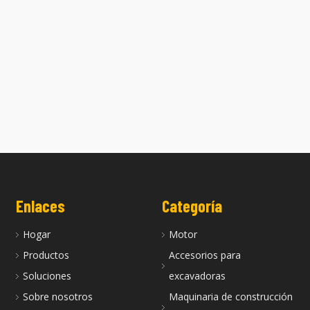
ta 404C es adecuada para
La culata 403T-15 es adecuada par
motores Perkins
motores Perkins.
Enlaces
Categoría
Hogar
Motor
Productos
Accesorios para
Soluciones
excavadoras
Sobre nosotros
Maquinaria de construcción