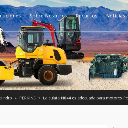
oluciones
Sobre Nosotros
Recursos
Noticias
Nuestra historia
Guías
ara excavadoras
Nuestra ventaja
Preguntas más frec
e construcción pequeña
Vídeos
Usada
ilindro
»
PERKINS
»
La culata N844 es adecuada para motores Pe