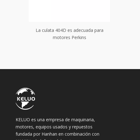
uada para
La culata 404D es adecuada para
La cula
motores Perkins
KELUO es una empresa de maquinaria,
motores, equipos usados ​​y repuestos
fundada por Hanhan en combinación con