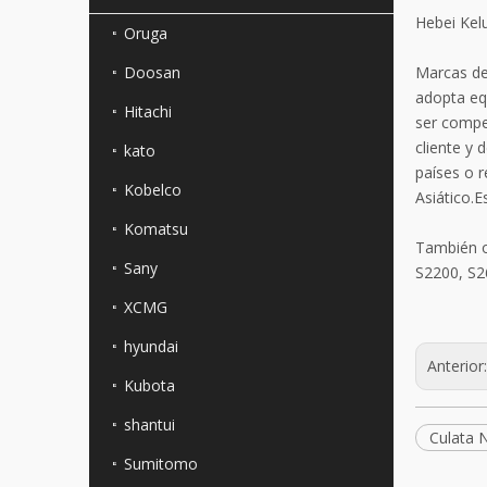
Hebei Kelu
Oruga
Doosan
Marcas de 
adopta eq
Hitachi
ser compe
cliente y 
kato
países o 
Kobelco
Asiático.
Komatsu
También o
Sany
S2200, S2
XCMG
hyundai
Anterior
Kubota
shantui
Culata 
Sumitomo