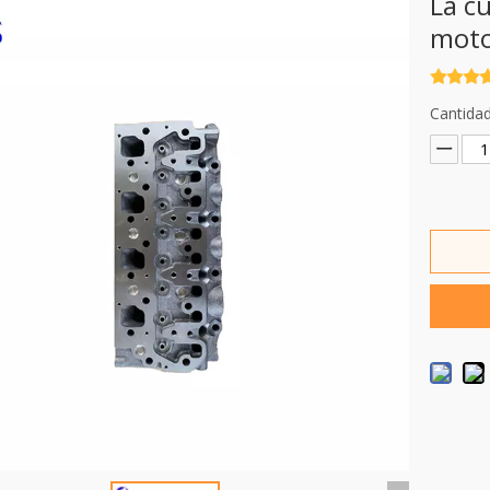
La c
moto
Cantidad