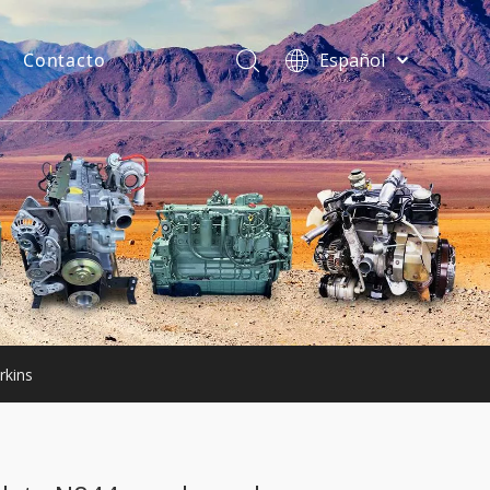
Contacto
Español
فارسی
Bahasa
indonesia
uentes
Türk dili
ไทย
Italiano
Deutsch
Português
Pусский
Français
rkins
English