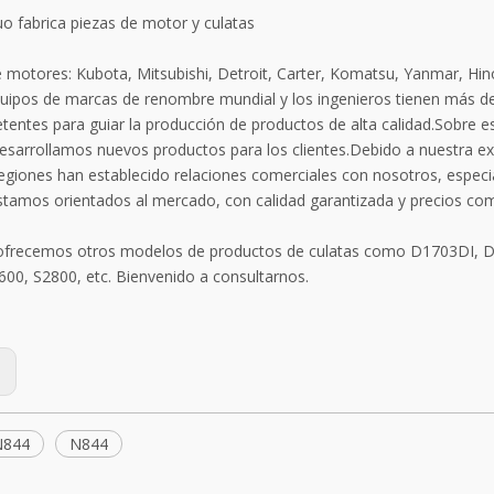
o fabrica piezas de motor y culatas
motores: Kubota, Mitsubishi, Detroit, Carter, Komatsu, Yanmar, Hino,
uipos de marcas de renombre mundial y los ingenieros tienen más de
tentes para guiar la producción de productos de alta calidad.Sobre e
desarrollamos nuevos productos para los clientes.Debido a nuestra ex
regiones han establecido relaciones comerciales con nosotros, espec
Estamos orientados al mercado, con calidad garantizada y precios com
frecemos otros modelos de productos de culatas como D1703DI, 
600, S2800, etc. Bienvenido a consultarnos.
:
N844
N844