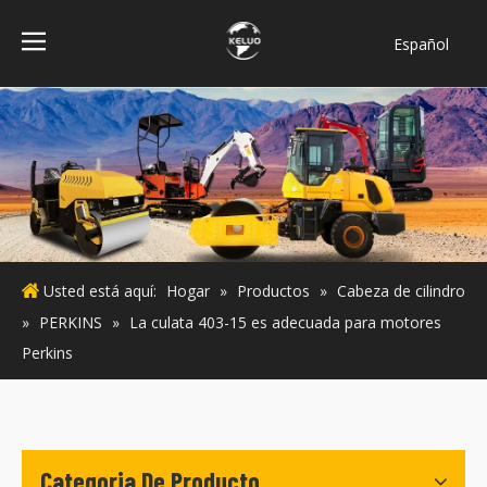
Español
فارسی
Bahasa
indonesia
Türk dili
ไทย
Italiano
Deutsch
Usted está aquí:
Hogar
»
Productos
»
Cabeza de cilindro
Português
»
PERKINS
»
La culata 403-15 es adecuada para motores
Pусский
Perkins
Français
English
Categoria De Producto