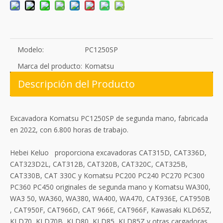
Modelo:
PC1250SP
Marca del producto:
Komatsu
Descripción del Producto
Excavadora Komatsu PC1250SP de segunda mano, fabricada
en 2022, con 6.800 horas de trabajo.
Hebei Keluo proporciona excavadoras CAT315D, CAT336D,
CAT323D2L, CAT312B, CAT320B, CAT320C, CAT325B,
CAT330B, CAT 330C y Komatsu PC200 PC240 PC270 PC300
PC360 PC450 originales de segunda mano y Komatsu WA300,
WA3 50, WA360, WA380, WA400, WA470, CAT936E, CAT950B
, CAT950F, CAT966D, CAT 966E, CAT966F, Kawasaki KLD65Z,
KLD70, KLD70B, KLD80, KLD85, KLD85Z y otras cargadoras,