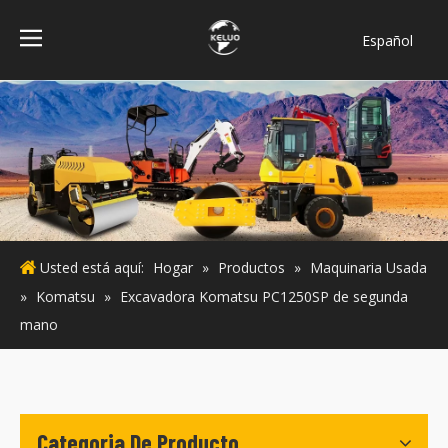
Español
فارسی
Bahasa
indonesia
Türk dili
ไทย
Italiano
Deutsch
Usted está aquí:
Hogar
»
Productos
»
Maquinaria Usada
Português
»
Komatsu
»
Excavadora Komatsu PC1250SP de segunda
Pусский
mano
Français
English
Categoria De Producto