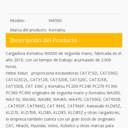
Modelo:
WA500
Marca del producto:
Komatsu
Descripción del Producto
Cargadora Komatsu WA500 de segunda mano, fabricada en el
año 2010, con un tiempo de trabajo acumulado de 2.000
horas.
Hebei Keluo proporciona excavadoras CAT315D, CAT336D,
CAT323D2L, CAT312B, CAT320B, CAT320C, CAT325B,
CAT330B, CAT 330C y Komatsu PC200 PC240 PC270 PC300
PC360 PC450 originales de segunda mano y Komatsu WA300,
WA3 50, WA360, WA380, WA400, WA470, CAT936E, CAT950B
, CAT950F, CAT966D, CAT 966E, CAT966F, Kawasaki KLD65Z,
KLD70, KLD70B, KLD80, KLD85, KLD85Z y otras cargadoras,
la empresa también cuenta con un gran stock de originales
CAT, Hitachi, Hyundai, Volvo, Kobelco y otras marcas para