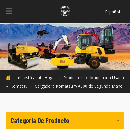
Español
فارسی
Bahasa
indonesia
Türk dili
ไทย
Italiano
Deutsch
Usted está aquí:
Hogar
»
Productos
»
Maquinaria Usada
Português
»
Komatsu
»
Cargadora Komatsu WA500 de Segunda Mano
Pусский
Français
English
Categoria De Producto