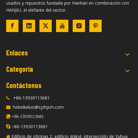
usados ​​y repuestos fundada por Hanhan en combinación con
HANJIU, el elefante del sector.
Enlaces
Categoría
Contáctenos
+86-13930113681

hebeikeluo@sjzhjsm.com


+86-13930113681
86-13930113681

+
Edificio de oficinas 2, edificio Jinling, intersección de Yuhua
