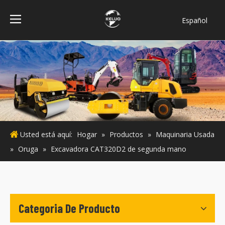
Español
فارسی
Bahasa
indonesia
Türk dili
ไทย
Italiano
Deutsch
Usted está aquí:
Hogar
»
Productos
»
Maquinaria Usada
Português
»
Oruga
»
Excavadora CAT320D2 de segunda mano
Pусский
Français
English
Categoria De Producto