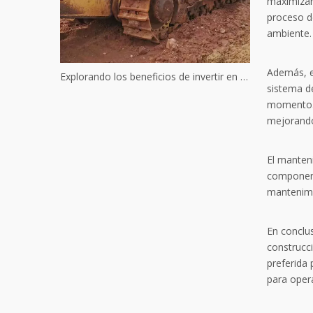
maximizar
proceso d
ambiente.
Además, e
Explorando los beneficios de invertir en maquinaria Komatsu usada
sistema d
momento.E
mejorando
El manten
componente
mantenimi
En conclu
construcci
preferida
para oper