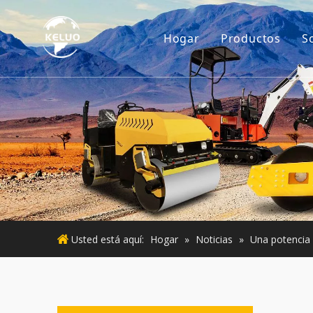
Hogar
Productos
S
Motor
Accesorios p
Maquinaria d
Motor usado
Maquinaria 
Usted está aquí:
Hogar
»
Noticias
»
Una potencia 