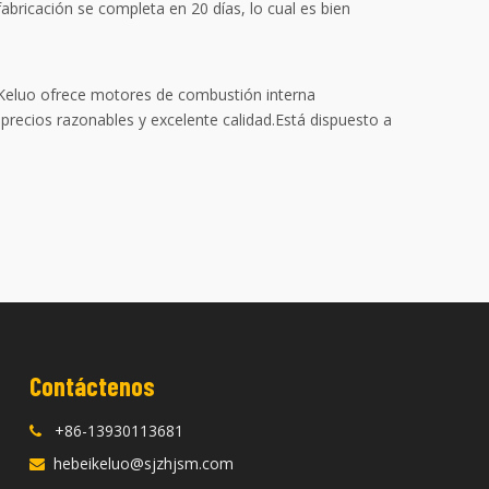
abricación se completa en 20 días, lo cual es bien
.Keluo ofrece motores de combustión interna
precios razonables y excelente calidad.Está dispuesto a
Contáctenos
+86-13930113681

hebeikeluo@sjzhjsm.com
