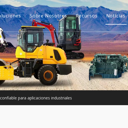
oluciones
Sobre Nosotros
Recursos
Noticias
Nuestra historia
Guías
ara excavadoras
Nuestra ventaja
Preguntas más frec
e construcción pequeña
Vídeos
Usada
confiable para aplicaciones industriales