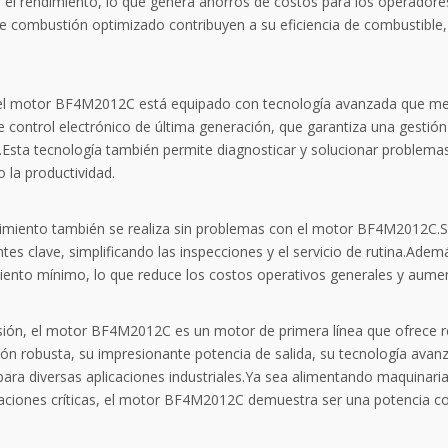
 el rendimiento, lo que genera ahorros de costos para los operadore
e combustión optimizado contribuyen a su eficiencia de combustible,
l motor BF4M2012C está equipado con tecnología avanzada que mejo
e control electrónico de última generación, que garantiza una gestió
sta tecnología también permite diagnosticar y solucionar problemas 
 la productividad.
imiento también se realiza sin problemas con el motor BF4M2012C.Su d
s clave, simplificando las inspecciones y el servicio de rutina.Adem
ento mínimo, lo que reduce los costos operativos generales y aument
sión, el motor BF4M2012C es un motor de primera línea que ofrece ren
ón robusta, su impresionante potencia de salida, su tecnología avanz
 para diversas aplicaciones industriales.Ya sea alimentando maquinar
aciones críticas, el motor BF4M2012C demuestra ser una potencia con