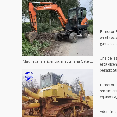
El motor 
en el sect
gama de a
Una de la
Maximice la eficiencia: maquinaria Caterpillar usada reacondicionada
está diseñ
pesado.Su 
El motor 
rendimien
equipos ag
Además de