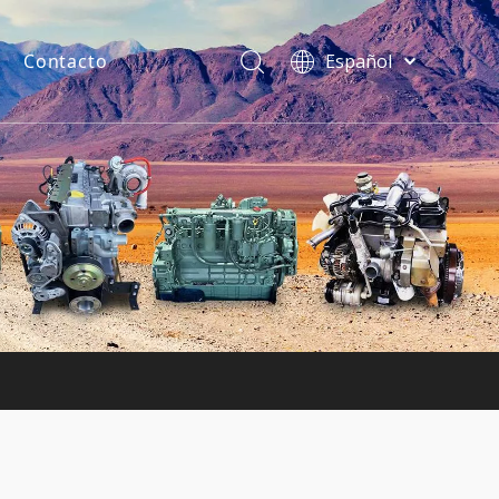
Contacto
Español
فارسی
Bahasa
indonesia
uentes
Türk dili
ไทย
Italiano
Deutsch
Português
Pусский
Français
English