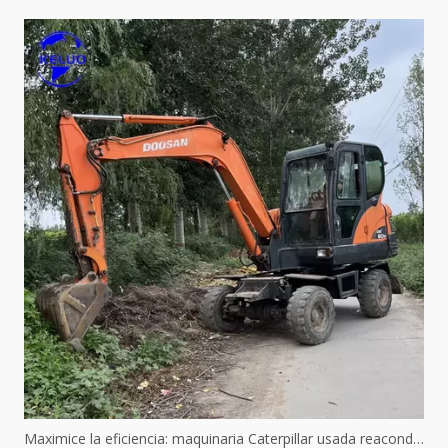
Maximice la eficiencia: maquinaria Caterpillar usada reacondicionada