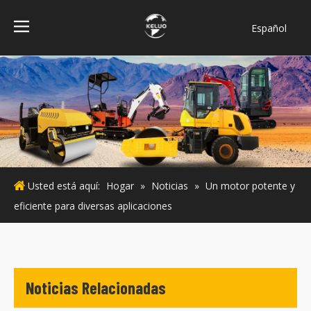
Español
فارسی
Bahasa
indonesia
Türk dili
ไทย
Italiano
Deutsch
Usted está aquí:
Hogar
»
Noticias
»
Un motor potente y
Português
eficiente para diversas aplicaciones
Pусский
Français
English
Noticias Relacionadas