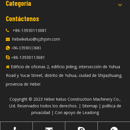
Categoría
Contáctenos
+86-13930113681

hebeikeluo@sjzhjsm.com


+86-13930113681
86-13930113681

+
Edificio de oficinas 2, edificio Jinling, intersección de Yuhua

Road y Yucai Street, distrito de Yuhua, ciudad de Shijiazhuang,
provincia de Hebei
​Copyright © 2023 Hebei Keluo Construction Machinery Co.,
Ltd. Reservados todos los derechos. |
Sitemap
|
política de
privacidad
| Con apoyo de
Leadong