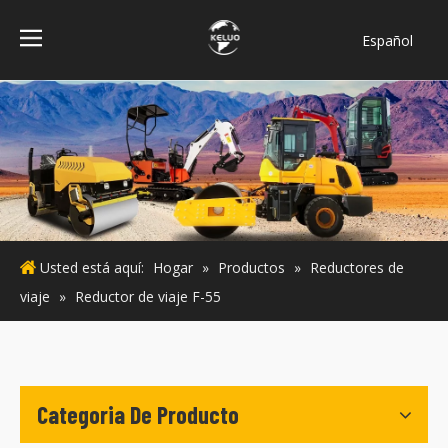
Español
فارسی
Bahasa
indonesia
Türk dili
ไทย
Italiano
Deutsch
Usted está aquí:
Hogar
»
Productos
»
Reductores de
Português
viaje
»
Reductor de viaje F-55
Pусский
Français
English
Categoria De Producto