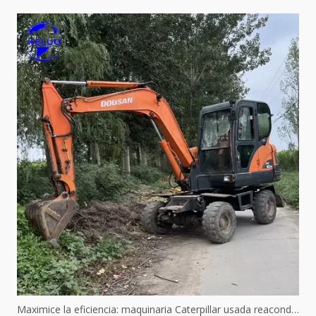
Maximice la eficiencia: maquinaria Caterpillar usada reacondicionada