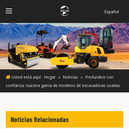
Español
فارسی
Bahasa
indonesia
Türk dili
ไทย
Italiano
Deutsch
Usted está aquí:
Hogar
»
Noticias
»
Profundice con
Português
confianza: nuestra gama de modelos de excavadoras usadas
Pусский
Français
English
Noticias Relacionadas