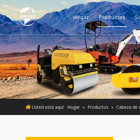
Hogar
Productos
S
Motor
Accesorios p
Maquinaria d
Motor usado
Maquinaria 
Usted está aquí:
Hogar
»
Productos
»
Cabeza de c