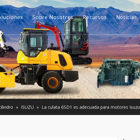
oluciones
Sobre Nosotros
Recursos
Noticias
Nuestra historia
Guías
ara excavadoras
Nuestra ventaja
Preguntas más frec
e construcción pequeña
Vídeos
Usada
ilindro
»
ISUZU
»
La culata 6SD1 es adecuada para motores Isuzu