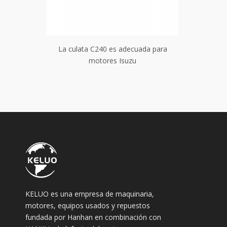
ada para
La culata C240 ​​es adecuada para
La culat
motores Isuzu
KELUO es una empresa de maquinaria,
motores, equipos usados ​​y repuestos
fundada por Hanhan en combinación con