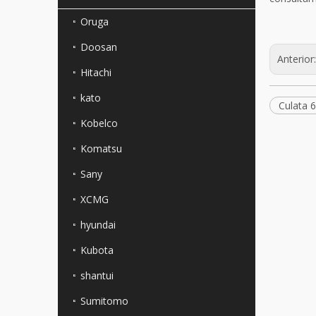
Oruga
Doosan
Anterior
Hitachi
kato
Culata 
Kobelco
Komatsu
Sany
XCMG
hyundai
Kubota
shantui
Sumitomo