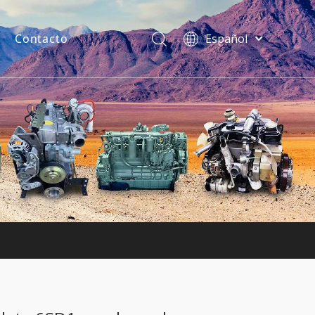
Contacto
Español
فارسی
Bahasa
indonesia
uentes
Türk dili
ไทย
Italiano
Deutsch
Português
Pусский
Français
English