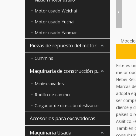
Motor usado Weichai
Motor usado Yuchai
Motor usado Yanmar
Modelo
Piezas de repuesto del motor
Cummins
Este es u
Maquinaria de construcción pequeña
mejor opc
Hebei Kel
Miniexcavadora
Marcas de 
adopta eq
Rodillo de camino
ser compe
Cargador de dirección deslizante
cliente y 
países o 
Accesorios para excavadoras
Asiático.
También o
Maquinaria Usada
consultar