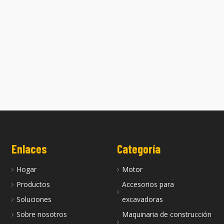
a 4LE2 es adecuada para el
La culata 4LE1 es adecuada para l
motor Isuzu
culata del motor Isuzu
Enlaces
Categoría
Hogar
Motor
Productos
Accesorios para
Soluciones
excavadoras
Sobre nosotros
Maquinaria de construcción