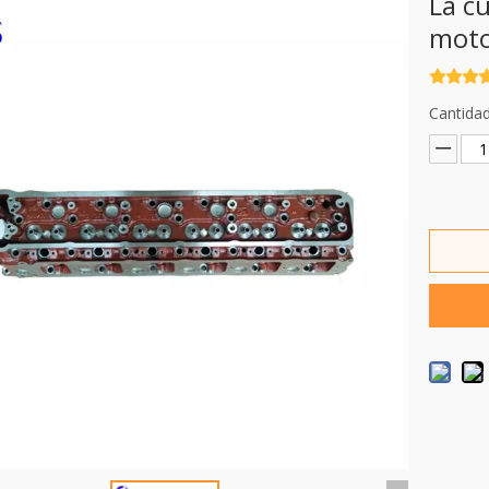
La c
moto
Cantidad