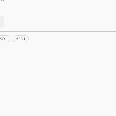
:
6SD1
6SD1