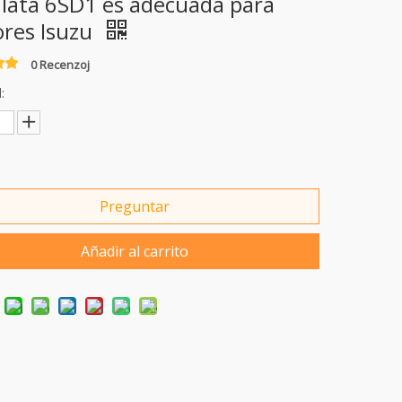
ulata 6SD1 es adecuada para
res Isuzu
0 Recenzoj
:
Preguntar
Añadir al carrito