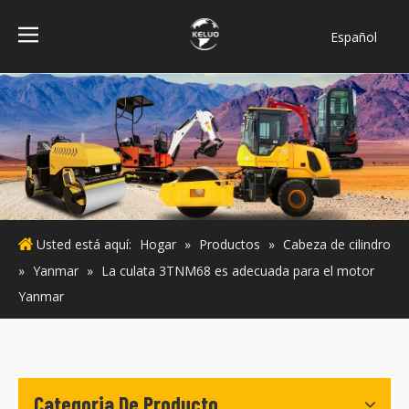
Español
فارسی
Bahasa
indonesia
Türk dili
ไทย
Italiano
Deutsch
Usted está aquí:
Hogar
»
Productos
»
Cabeza de cilindro
Português
»
Yanmar
»
La culata 3TNM68 es adecuada para el motor
Pусский
Yanmar
Français
English
Categoria De Producto