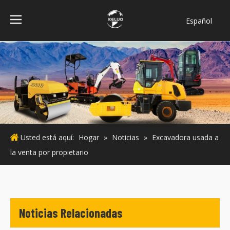
Español
فارسی
Bahasa
indonesia
Türk dili
ไทย
Italiano
Deutsch
Usted está aquí:
Hogar
»
Noticias
»
Excavadora usada a
Português
la venta por propietario
Pусский
Français
English
Noticias Relacionadas