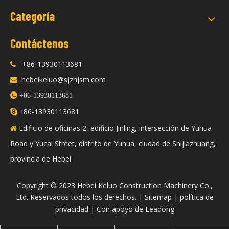
Categoría
Contáctenos
+86-13930113681

hebeikeluo@sjzhjsm.com


+86-13930113681
86-13930113681

+
Edificio de oficinas 2, edificio Jinling, intersección de Yuhua

Road y Yucai Street, distrito de Yuhua, ciudad de Shijiazhuang,
provincia de Hebei
​Copyright © 2023 Hebei Keluo Construction Machinery Co.,
Ltd. Reservados todos los derechos. |
Sitemap
|
política de
privacidad
| Con apoyo de
Leadong