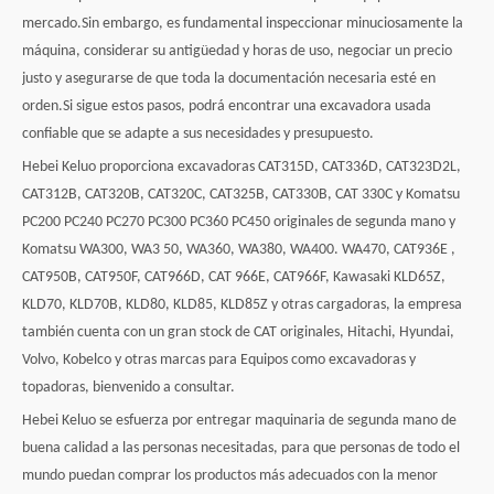
mercado.Sin embargo, es fundamental inspeccionar minuciosamente la
máquina, considerar su antigüedad y horas de uso, negociar un precio
justo y asegurarse de que toda la documentación necesaria esté en
orden.Si sigue estos pasos, podrá encontrar una excavadora usada
confiable que se adapte a sus necesidades y presupuesto.
Hebei Keluo proporciona excavadoras CAT315D, CAT336D, CAT323D2L,
CAT312B, CAT320B, CAT320C, CAT325B, CAT330B, CAT 330C y Komatsu
PC200 PC240 PC270 PC300 PC360 PC450 originales de segunda mano y
Komatsu WA300, WA3 50, WA360, WA380, WA400. WA470, CAT936E ,
CAT950B, CAT950F, CAT966D, CAT 966E, CAT966F, Kawasaki KLD65Z,
KLD70, KLD70B, KLD80, KLD85, KLD85Z y otras cargadoras, la empresa
también cuenta con un gran stock de CAT originales, Hitachi, Hyundai,
Volvo, Kobelco y otras marcas para Equipos como excavadoras y
topadoras, bienvenido a consultar.
Hebei Keluo se esfuerza por entregar maquinaria de segunda mano de
buena calidad a las personas necesitadas, para que personas de todo el
mundo puedan comprar los productos más adecuados con la menor