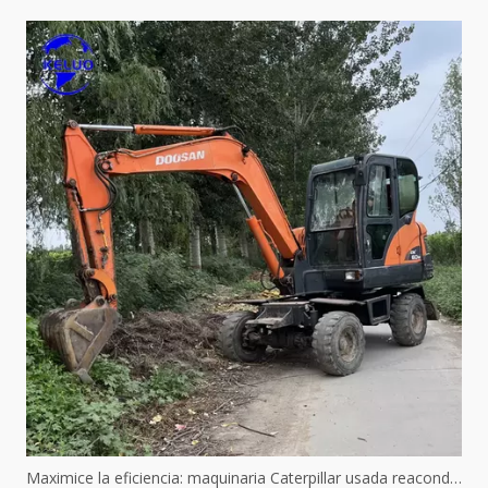
Maximice la eficiencia: maquinaria Caterpillar usada reacondicionada