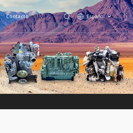
Contacto
Español
فارسی
Bahasa
indonesia
uentes
Türk dili
ไทย
Italiano
Deutsch
Português
Pусский
Français
English