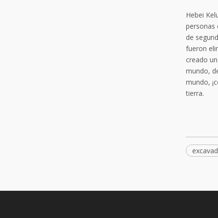
Hebei Kel
personas 
de segund
fueron el
creado un
mundo, de
mundo, ¡co
tierra.
excavad