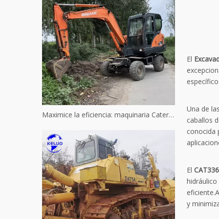
El
Excava
excepcion
específico
Una de las
Maximice la eficiencia: maquinaria Caterpillar usada reacondicionada
caballos d
conocida 
aplicacio
El
CAT336
hidráulico
eficiente
y minimiz