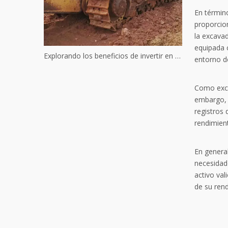
En términ
proporcio
la excavad
equipada 
Explorando los beneficios de invertir en maquinaria Komatsu usada
entorno d
Como exc
embargo, 
registros
rendimien
En general
necesidad
activo val
de su ren