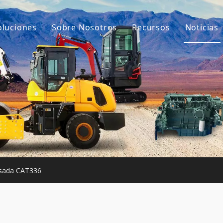
oluciones
Sobre Nosotros
Recursos
Noticias
Nuestra historia
Guías
ara excavadoras
Nuestra ventaja
Preguntas más frec
e construcción pequeña
Vídeos
Usada
usada CAT336