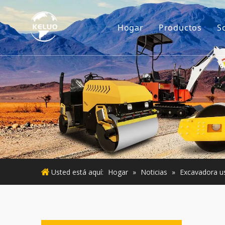
Hogar
Productos
S
Motor
Accesorios p
Maquinaria d
Motor usado
Maquinaria 
Usted está aquí:
Hogar
»
Noticias
»
Excavadora 