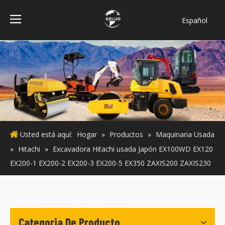
Español
فارسی
Bahasa
indonesia
Türk dili
ไทย
Italiano
Deutsch
Usted está aquí:
Hogar
»
Productos
»
Maquinaria Usada
Português
»
Hitachi
»
Excavadora Hitachi usada Japón EX100WD EX120
Pусский
EX200-1 EX200-2 EX200-3 EX200-5 EX350 ZAXIS200 ZAXIS230
Français
English
Categoria De Producto