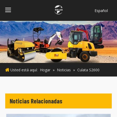
Español
فارسی
Bahasa
indonesia
Türk dili
ไทย
Italiano
Deutsch
Usted está aquí:
Hogar
»
Noticias
»
Culata S2600
Português
Pусский
Français
English
Noticias Relacionadas