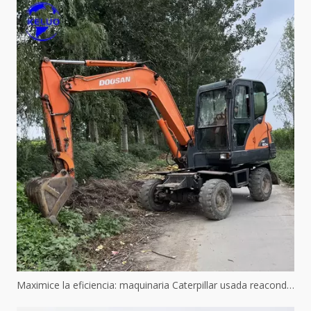
Maximice la eficiencia: maquinaria Caterpillar usada reacondicionada