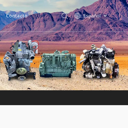
Contacto
Español
فارسی
Bahasa
indonesia
uentes
Türk dili
ไทย
Italiano
Deutsch
Português
Pусский
Français
English