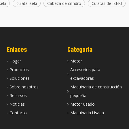
seki
culata iseki
Cabeza de cilindro
Culatas de ISEKI
Enlaces
Categoría
Hogar
Motor
Productos
Accesorios para
Soluciones
excavadoras
Sobre nosotros
Maquinaria de construcción
Recursos
pequeña
Noticias
Motor usado
Contacto
Maquinaria Usada