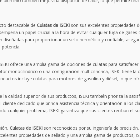
e aluminio también mejora la disipación de calor, lo que permite una
cto destacable de
Culatas de ISEKI
son sus excelentes propiedades de 
sempeña un papel crucial a la hora de evitar cualquier fuga de gases 
án diseñadas para proporcionar un sello hermético y confiable, asegu
 potencia.
SEKI ofrece una amplia gama de opciones de culatas para satisfacer 
or monocilíndrico o una configuración multicilíndrica, ISEKI tiene la
roductos incluye culatas para motores de gasolina y diésel, lo que ofr
la calidad superior de sus productos, ISEKI también prioriza la sati
l cliente dedicado que brinda asistencia técnica y orientación a los c
do cualquier problema, ISEKI garantiza que sus clientes reciban el so
sión,
Culatas de ISEKI
son reconocidos por su ingeniería de precisión, 
excelentes propiedades de sellado y una amplia gama de productos, IS