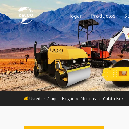
Hogar
Productos
S
Motor
Accesorios p
Maquinaria d
Motor usado
Maquinaria 
Usted está aquí:
Hogar
»
Noticias
»
Culata Iseki