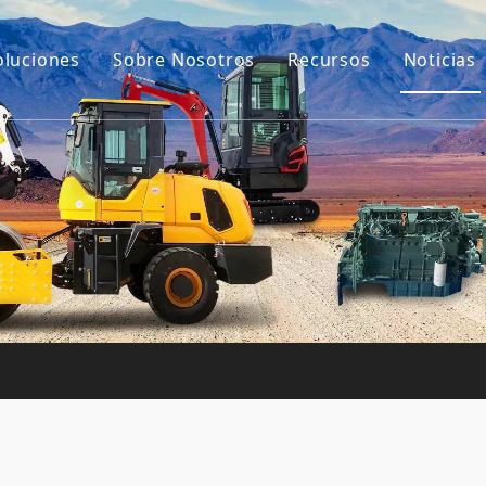
oluciones
Sobre Nosotros
Recursos
Noticias
Nuestra historia
Guías
ara excavadoras
Nuestra ventaja
Preguntas más frec
e construcción pequeña
Vídeos
Usada