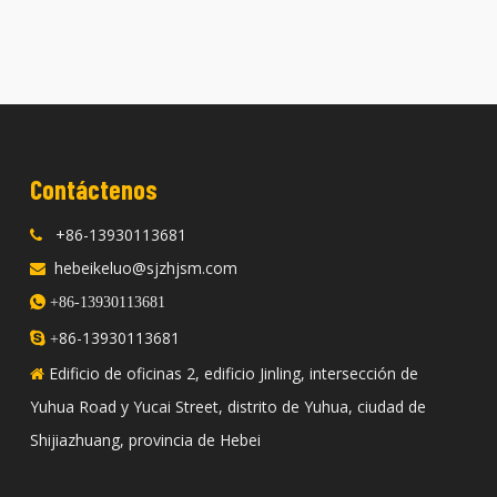
Contáctenos
+86-13930113681

hebeikeluo@sjzhjsm.com


+86-13930113681
86-13930113681

+
Edificio de oficinas 2, edificio Jinling, intersección de

Yuhua Road y Yucai Street, distrito de Yuhua, ciudad de
Shijiazhuang, provincia de Hebei