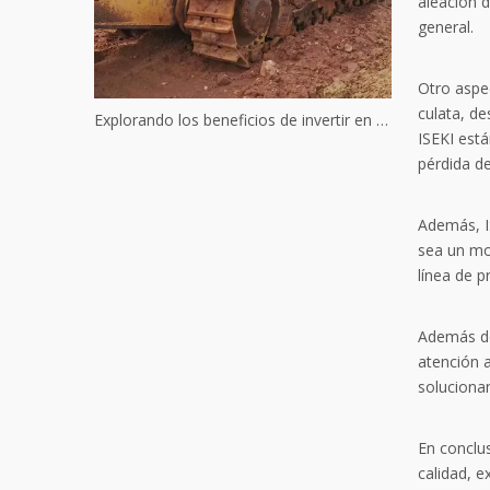
aleación d
general.
Otro aspe
culata, de
Explorando los beneficios de invertir en maquinaria Komatsu usada
ISEKI est
pérdida de
Además, I
sea un mot
línea de p
Además de 
atención a
solucionan
En conclu
calidad, 