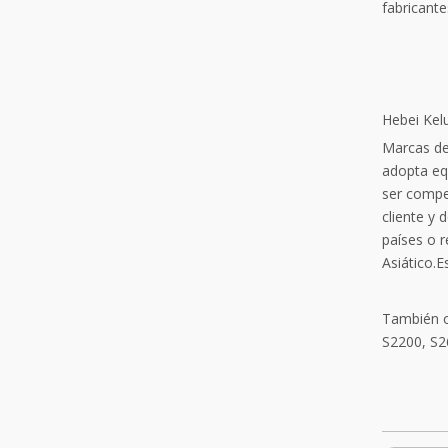
fabricant
Hebei Kelu
Marcas de 
adopta eq
ser compe
cliente y 
países o 
Asiático.
También o
S2200, S2