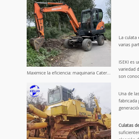
La culata
varias par
ISEKI es 
variedad 
Maximice la eficiencia: maquinaria Caterpillar usada reacondicionada
son conoci
Una de las
fabricada
generación
Culatas de
suficient