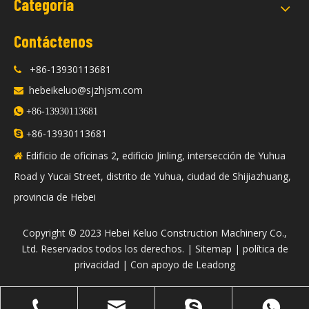
Categoría
Contáctenos
+86-13930113681

hebeikeluo@sjzhjsm.com


+86-13930113681
86-13930113681

+
Edificio de oficinas 2, edificio Jinling, intersección de Yuhua

Road y Yucai Street, distrito de Yuhua, ciudad de Shijiazhuang,
provincia de Hebei
​Copyright © 2023 Hebei Keluo Construction Machinery Co.,
Ltd. Reservados todos los derechos. |
Sitemap
|
política de
privacidad
| Con apoyo de
Leadong