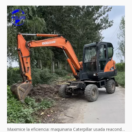
Maximice la eficiencia: maquinaria Caterpillar usada reacondicionada