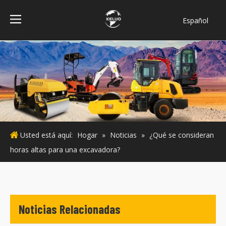
Español
فارسی
Bahasa
indonesia
Türk dili
ไทย
Italiano
Deutsch
Usted está aquí:
Hogar
»
Noticias
»
¿Qué se consideran
Português
horas altas para una excavadora?
Pусский
Français
English
Noticias Relacionadas